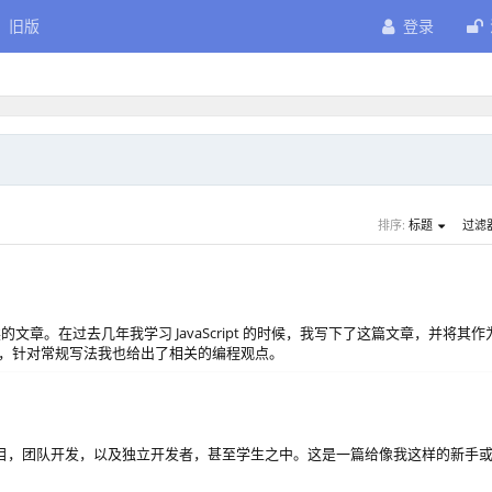
旧版
登录
排序:
标题
过滤
必读的文章。在过去几年我学习 JavaScript 的时候，我写下了这篇文章，并将其作
于理解，针对常规写法我也给出了相关的编程观点。
源项目，团队开发，以及独立开发者，甚至学生之中。这是一篇给像我这样的新手