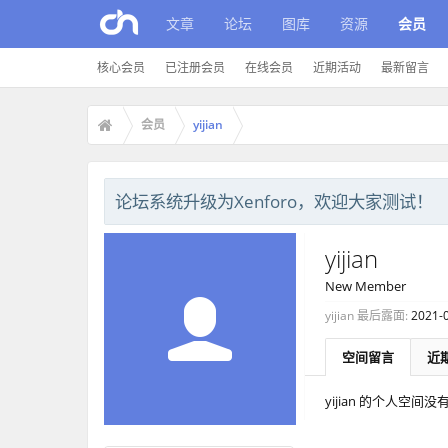
文章
论坛
图库
资源
会员
核心会员
已注册会员
在线会员
近期活动
最新留言
会员
yijian
论坛系统升级为Xenforo，欢迎大家测试！
yijian
New Member
yijian 最后露面:
2021-
空间留言
近
yijian 的个人空间