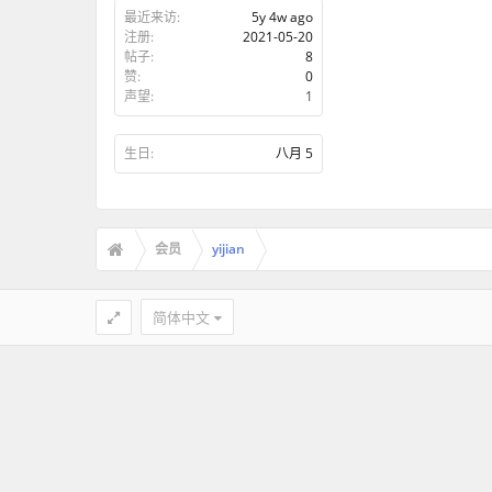
最近来访:
5y 4w ago
注册:
2021-05-20
帖子:
8
赞:
0
声望:
1
生日:
八月 5
会员
yijian
简体中文