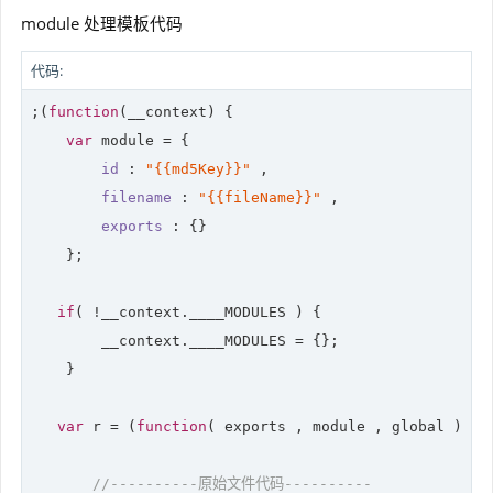
module 处理模板代码
代码:
;(
function
(
__context
) 
{

var
module
 = {        

id
 : 
"{{md5Key}}"
 ,        

filename
 : 
"{{fileName}}"
 ,        

exports
 : {}

    };    

if
( !__context.____MODULES ) { 

        __context.____MODULES = {}; 

    } 

var
 r = (
function
(
 exports , module , global 
) 
{ 

//----------原始文件代码----------