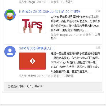
发表者:
laogui
,
2017-09-13
在分类中:
工具软件
让你成为 Git 和 GitHub 高手的 20 个技巧
文章
Git不仅是编程世界最流行的分布式版本控
制系统，而且你还可以用它查找，分享以及
优化你的代码。接下来就来看看怎样让Git
和GitHub更好地为你服务吧。...
发表者:
laogui
,
2017-07-24
在分类中:
工具
软件
Git命令30分钟快速入门
文章
这是一篇给像我这样的新手或者是熟悉图形
工具的老鸟看的。仅作为快速入门的教程。
[ATTACH] git 现在的火爆程度非同一般，
它被广泛地用在大型开源项目，团队开发，
以及独立开发者，甚至学生之中。...
发表者:
蔡老师
,
2017-07-04
在分类中:
工具软件
当前显示结果 1 到 3 ，共有 3